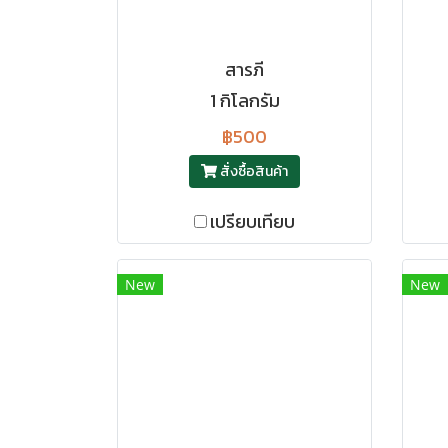
สารภี
1 กิโลกรัม
฿500
สั่งซื้อสินค้า
เปรียบเทียบ
New
New