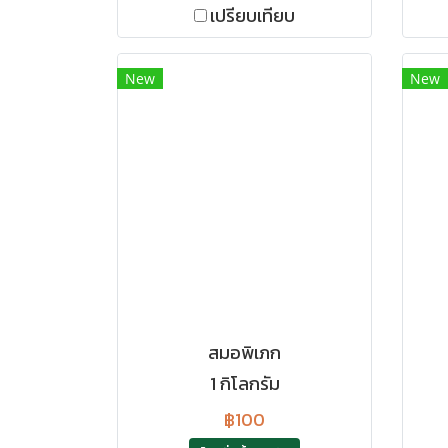
เปรียบเทียบ
New
New
สมอพิเภก
1 กิโลกรัม
฿100