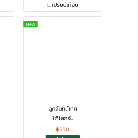
เปรียบเทียบ
New
ลูกจันทน์เทศ
1 กิโลกรัม
฿550