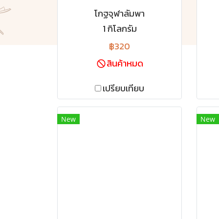
โกฐจุฬาลัมพา
1 กิโลกรัม
฿320
สินค้าหมด
เปรียบเทียบ
New
New