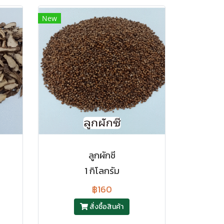
New
ลูกผักชี
1 กิโลกรัม
฿160
สั่งซื้อสินค้า