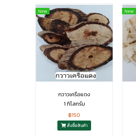
New
New
กวาวเครือแดง
1 กิโลกรัม
฿150
สั่งซื้อสินค้า