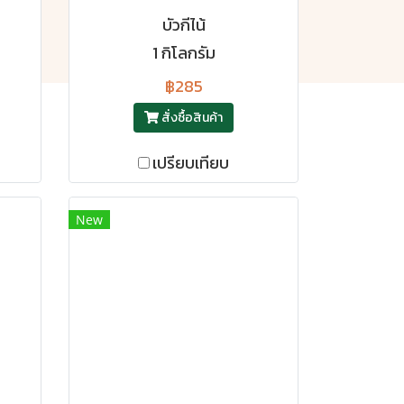
บัวกีไน้
1 กิโลกรัม
฿285
สั่งซื้อสินค้า
เปรียบเทียบ
New