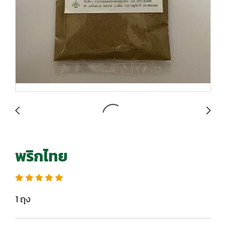
พริกไทย
1 ถุง