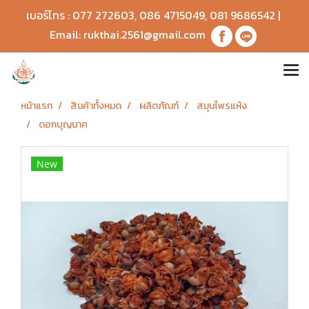
เบอร์โทร :
077 272603
,
086 4715049
,
081 9686542
|
Email:
rukthai.2561@gmail.com
หน้าแรก
สินค้าทั้งหมด
ผลิตภัณฑ์
สมุนไพรแห้ง
ดอกบุญนาค
New