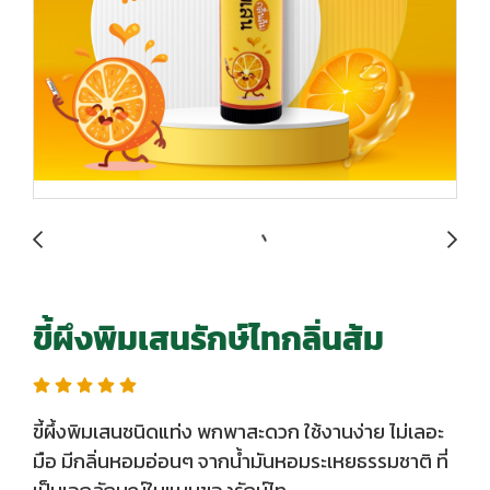
ขี้ผึงพิมเสนรักษ์ไทกลิ่นส้ม
ขี้ผึ้งพิมเสนชนิดแท่ง พกพาสะดวก ใช้งานง่าย ไม่เลอะ
มือ มีกลิ่นหอมอ่อนๆ จากน้ำมันหอมระเหยธรรมชาติ ที่