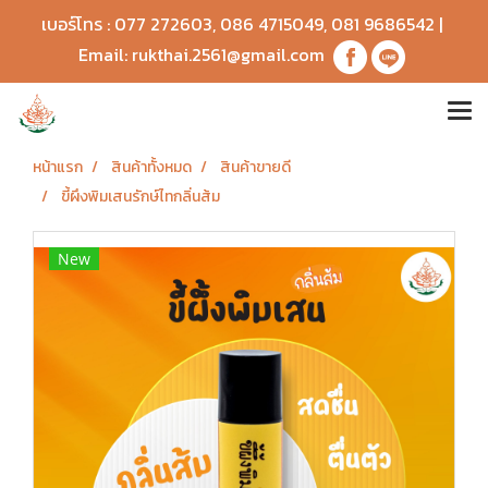
เบอร์โทร :
077 272603
,
086 4715049
,
081 9686542
|
Email:
rukthai.2561@gmail.com
หน้าแรก
สินค้าทั้งหมด
สินค้าขายดี
ขี้ผึงพิมเสนรักษ์ไทกลิ่นส้ม
New