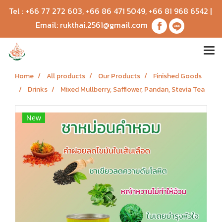
Tel :
+66 77 272 603
,
+66 86 471 5049
,
+66 81 968 6542
|
Email:
rukthai.2561@gmail.com
Home
All products
Our Products
Finished Goods
Drinks
Mixed Mullberry, Safflower, Pandan, Stevia Tea
New